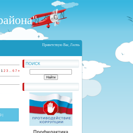
района"
Приветствую Вас
,
Гость
ПОИСК
:
1
2
3
...
6
7
»
0
|
Профилактика