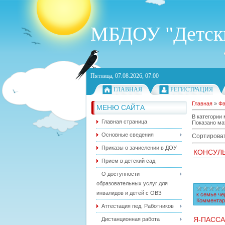
МБДОУ "Детски
Пятница, 07.08.2026, 07:00
ГЛАВНАЯ
РЕГИСТРАЦИЯ
Главная
»
Ф
МЕНЮ САЙТА
В категории
Главная страница
Показано ма
Основные сведения
Сортироват
Приказы о зачислении в ДОУ
КОНСУЛЬ
Прием в детский сад
О доступности
образовательных услуг для
инвалидов и детей с ОВЗ
к семье че
Комментар
Аттестация пед. Работников
Я-ПАССА
Дистанционная работа