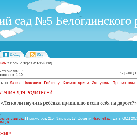
й сад №5 Белоглинского 
ВХОД
RSS
айлы
» к семье через детский сад
 материалов
:
63
Страницы
териалов
:
1-10
ь по
:
Дате
·
Названию
·
Рейтингу
·
Комментариям
·
Загрузкам
·
Просмотрам
ТАЦИЯ ДЛЯ РОДИТЕЛЕЙ
«Легко ли научить ребёнка правильно вести себя на дороге?»
рез детский сад
|
Просмотров:
215
|
Загрузок:
17
|
Добавил:
dspchelka5
|
Дата:
09.11.202
ии (0)
ЖИР!