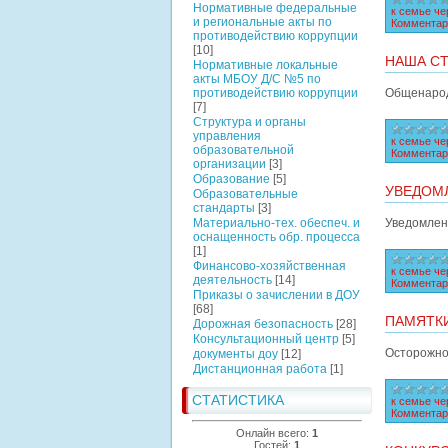
Нормативные федеральные
к семье че
и региональные акты по
Комментар
противодействию коррупции
[10]
НАША СТ
Нормативные локальные
акты МБОУ Д/С №5 по
противодействию коррупции
Общенарод
[7]
Структура и органы
управления
к семье че
образовательной
Комментар
организации
[3]
Образование
[5]
УВЕДОМ
Образовательные
стандарты
[3]
Материально-тех. обеспеч. и
Уведомлен
оснащенность обр. процесса
[1]
Финансово-хозяйственная
к семье че
деятельность
[14]
Комментар
Приказы о зачислении в ДОУ
[68]
ПАМЯТКИ
Дорожная безопасность
[28]
Консультационный центр
[5]
Осторожно
документы доу
[12]
Дистанционная работа
[1]
СТАТИСТИКА
к семье че
Комментар
Онлайн всего:
1
Гостей:
1