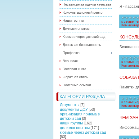
Независимая оценка качества
Я - пассаж
Консультационный центр
Наши группы
к семье че
Комментар
Делимся опытом
КОНСУЛЬ
К семье через детский сад
Дорожная безопасность
Безопасно
Профсоюз
Вернисаж
к семье че
Комментар
Гостевая книга
СОБАКА 
Обратная связь
Полезные ссылки
Памятки д
КАТЕГОРИИ РАЗДЕЛА
к семье че
Документы
[7]
Комментар
документы ДОУ
[53]
организация приема в
ЧЕМ ЗАН
детский сад
[3]
наши группы
[162]
Информаци
делимся опытом
[171]
к семье через детский сад
[63]