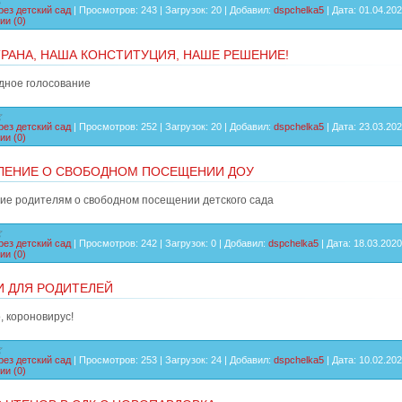
рез детский сад
|
Просмотров:
243
|
Загрузок:
20
|
Добавил:
dspchelka5
|
Дата:
01.04.20
ии (0)
РАНА, НАША КОНСТИТУЦИЯ, НАШЕ РЕШЕНИЕ!
ное голосование
рез детский сад
|
Просмотров:
252
|
Загрузок:
20
|
Добавил:
dspchelka5
|
Дата:
23.03.20
ии (0)
ЛЕНИЕ О СВОБОДНОМ ПОСЕЩЕНИИ ДОУ
ие родителям о свободном посещении детского сада
рез детский сад
|
Просмотров:
242
|
Загрузок:
0
|
Добавил:
dspchelka5
|
Дата:
18.03.2020
ии (0)
 ДЛЯ РОДИТЕЛЕЙ
, короновирус!
рез детский сад
|
Просмотров:
253
|
Загрузок:
24
|
Добавил:
dspchelka5
|
Дата:
10.02.20
ии (0)