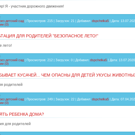
ир! Я - участник дорожного движения!
рез детский сад
|
Просмотров:
215
|
Загрузок:
21
|
Добавил:
dspchelka5
|
Дата:
13.07.20
ии (0)
ТАЦИЯ ДЛЯ РОДИТЕЛЕЙ "БЕЗОПАСНОЕ ЛЕТО!"
е лето!
рез детский сад
|
Просмотров:
212
|
Загрузок:
0
|
Добавил:
dspchelka5
|
Дата:
13.07.2020
ии (0)
БЫВАЕТ КУСАЧЕЙ... ЧЕМ ОПАСНЫ ДЛЯ ДЕТЕЙ УКУСЫ ЖИВОТНЫ
ля родителей
рез детский сад
|
Просмотров:
249
|
Загрузок:
22
|
Добавил:
dspchelka5
|
Дата:
07.04.20
ии (0)
ЯТЬ РЕБЕНКА ДОМА?
я для родителей